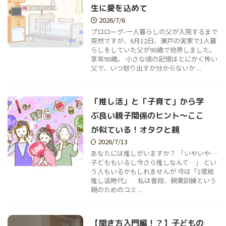
生に愛を込めて
2026/7/6
プロローグ-一人暮らしの父が入院するまで
突然ですが、6月12日、瀬戸の実家で1人暮
らしをしていた父が90歳で他界しました。
享年90歳。 小さな頃の記憶はとにかく怖い
父で、いつ怒り出すか分からないか ...
「推し活」と「子育て」から学
ぶ良い親子関係のヒント～ここ
が似ている！オタクと親
2026/7/13
あなたには推しがいますか？ 「いやいや…
子どももいるし今さら推しなんて…」 とい
う人もいるかもしれませんが 今は「1億総
推し活時代」 私は普段、親業訓練という
親のためのコミ ...
【聞き方入門編！？】子どもの