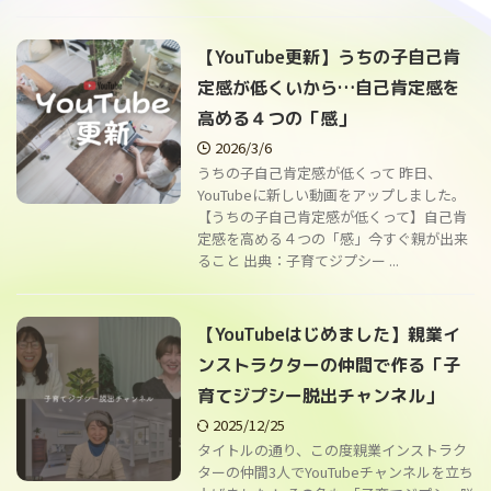
【YouTube更新】うちの子自己肯
定感が低くいから…自己肯定感を
高める４つの「感」
2026/3/6
うちの子自己肯定感が低くって 昨日、
YouTubeに新しい動画をアップしました。
【うちの子自己肯定感が低くって】自己肯
定感を高める４つの「感」今すぐ親が出来
ること 出典：子育てジプシー ...
【YouTubeはじめました】親業イ
ンストラクターの仲間で作る「子
育てジプシー脱出チャンネル」
2025/12/25
タイトルの通り、この度親業インストラク
ターの仲間3人でYouTubeチャンネルを立ち