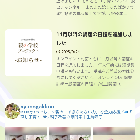
上げました！ その名も 「子育てジプシー脱
出チャンネル」 まだまだ始まったばかりで
試行錯誤の真っ最中ですが、現在8本 ...
11月以降の講座の日程を追加しま
した
2025/9/24
オンライン・対面ともに11月以降の講座の
日程を追加しました。 年末年始には短期集
中講座も行います。 受講をご希望の方は参
考にしてくださいね。 オンライン版-親業
訓練一般講座の日程 11/8(土)開講（ ...
oyanogakkou
Instagramでも、＼親の「あきらめない力」を全力応援／
り
直し子育て⸜❤︎⸝ 親子改善の専門家║生駒章子