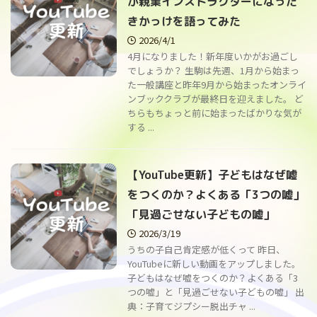
が親業インストラクターになった
きかっけを語ってみた
2026/4/1
4月になりました！新年度いかがお過ごし
でしょうか？ 生駒は先週、1月から始まっ
た一般講座と昨年9月から始まったオンライ
ンブッククラブが最終日を迎えました。 ど
ちらもちょっと前に始まったばかりな気が
する ...
【YouTube更新】子どもはなぜ嘘
をつくのか？よくある「3つの嘘」
「見過ごせない子どもの嘘」
2026/3/19
うちの子自己肯定感が低くって 昨日、
YouTubeに新しい動画をアップしました。
子どもはなぜ嘘をつくのか？よくある「3
つの嘘」と「見過ごせない子どもの嘘」 出
典：子育てジプシー脱出チャ ...