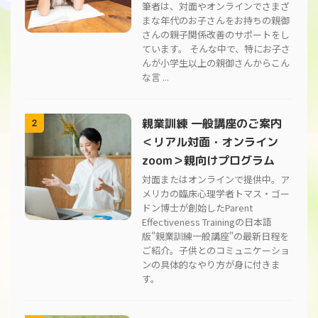
筆者は、対面やオンラインでさまざ
まな年代のお子さんをお持ちの親御
さんの親子関係改善のサポートをし
ています。 そんな中で、特にお子さ
んが小学生以上の親御さんからこん
な言 ...
親業訓練 一般講座のご案内
2
＜リアル対面・オンライン
zoom＞親向けプログラム
対面またはオンラインで提供中。ア
メリカの臨床心理学者トマス・ゴー
ドン博士が創始したParent
Effectiveness Trainingの日本語
版"親業訓練一般講座"の最新日程を
ご紹介。子供とのコミュニケーショ
ンの具体的なやり方が身に付きま
す。