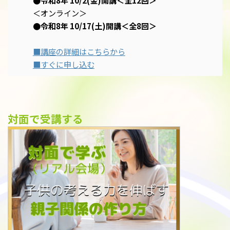
●令和8年 10/2(金)開講＜全12回＞
＜オンライン＞
●令和8年 10/17(土)開講＜全8回＞
■講座の詳細はこちらから
■すぐに申し込む
対面で受講する