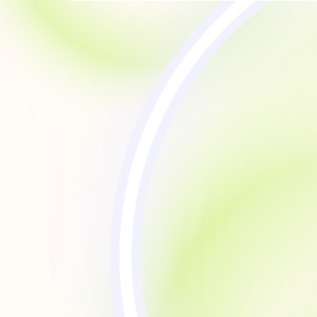
が始まりました。
ていた
しても
まった
更とな
みいた
をさせ
からご
えのな
します
ョップ
詳細＆
ださい