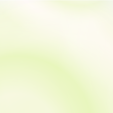
のですが、企業案件でどう
のリアル講座に加えオンラインで
ずらせない予定が入ってし
の講座も始まりますが、残念なが
ため、6月26日（日）に変
らオンラインでの体験会は行って
りました。 すでにお申込
いません。 親業が気になるな
だいた方へは変更のご連絡
あ… でも、講座で毎回埼玉まで
ていただきました。 これ
行くのは難しいからオンラインで
検討の方は、日程をお間違
受講しようと思っているけど…オ
いようよろしくお願いいた
ンラインでの受講前にもう少し親
。 改めて、6月のワークシ
業について知りたいな… という
は6月26日（日）ですよー
方も、少し頑張って足をのばし
お申込みはこちらをご覧く
て、ぜひ埼玉のワークショップで
。
リアルの親業を体験しに来てくだ
さい。 次回の1 day親業 ...