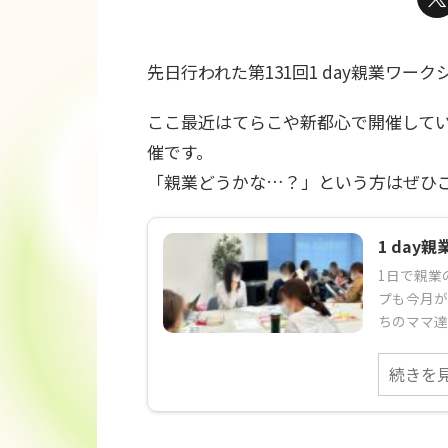
先日行われた第131回1 day親業ワ
ここ最近はてらこや新都心で開催して
催です。
「親業どうかな…？」という方はぜひ
1 day
1日で親業
プも今月が
ちのママ達
続きを