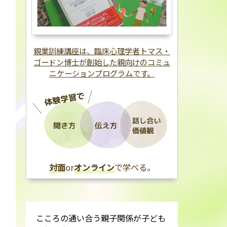
親業訓練講座は、臨床心理学者トマス・
ゴードン博士が創始した親向けのコミュ
ニケーションプログラムです。
対面
or
オンライン
で学べる。
こころの通い合う親子関係が子ども