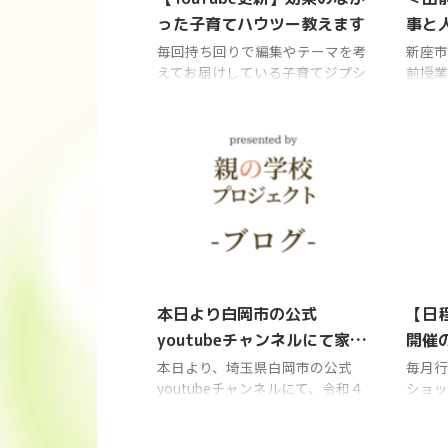
った子育てハウツー教えます
事と
教育
毎回持ち回りで編集やテーマを考
新座市
えてお届けしている子育てジプシ
前授業
ー脱出チャンネル。 4月以降は父
山小学
の件などあり更新が滞っていまし
授業（
たが 先日久しぶりに動画を更新
ました
しました。
いいた
https://www.youtube.com/watch
と遠藤
?v=t-L5Qy6Krt0 【失敗談】やっ
て、前
てない？効果のなかった子育てハ
い！と
ウツー教えます 世の中には子育
ストラ
てのハウツー（how-to）本や手
くの機
2022/6/8
軽に悩みを解決していくれるSNS
クター
などハウツーに分類される情報が
影をお
本日より白岡市の公式
【日程
あふれてますよね。 特に忙しいマ
後にイ
youtubeチャンネルにて家庭
開催の
マ、パパにとっては、短い時間で
す＾＾
教育学級のオンライン配信が
ップ
手軽に子育ての悩みを解決し ...
っても
本日より、埼玉県白岡市の公式
毎月行
フルエ
youtubeチャンネルにて、令和４
ショッ
始まりました
年度家庭教育学級開講式及び第１
程です
回合同講座のオンライン動画配信
では6