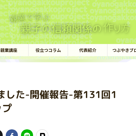
親業講座
役立つコラム
代表紹介
つぶやきブ
した-開催報告-第131回1
ップ