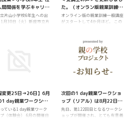
人間関係を学ぶキャリア
た。（オンラン版親業訓練一
（動画あり）
般講座）
立片山小学校6年生への出
オンライン版の親業訓練一般講座
 1月30日（火）新座市立片
がスタートして4か月ほど。 この
校6年生のみなさんに出前
たび、オンライン版の＜受講生の
キャリア授業）をお届けし
声＞をアップしました。 ＜オン
。 今回は、いつもお手伝
ライン版＞の親業講座が気になっ
だく高橋インストラクター
ている方はぜひご覧ください。
インストラクターに加え
これまで対面にこだわってきた親
々から出前授業を見学した
業講座ですが、オンラインでも変
言ってくれていた犬塚イン
わらず効果があることを感じてい
クターも一緒です。 せっか
ただけると思います。 年明けは以
会なので、犬塚インストラ
下の日程でオンライン版がスター
2022/5/31
2022/8/1
には授業中の写真や動画撮
トします。 ＜全8回/h3＞ 1/10(火)
願いしちゃいました。（最
開講 9時半～12時半 ＜全12回/h2
変更25日→26日】6月
次回の1 day親業ワークショ
ンスタの動画もご紹介しま
＞ 1/24(火)開講 18時半～20時半
1 day親業ワークショ
ップ（リアル）は8月22日
） この日は1月にしてはと
➤詳細＆その他の日程はこちらか
（体験会）
（月）です
暖かな1日でしたが、イン
ら 親業訓練一般講 ...
っている1 day親業ワーク
先日、第122回目となるワークシ
ンザが猛威を振るっ ...
プ（体験会） 6月の開催日
ョップが開催され、とても有意義
が、これまでホームページ
な時間を過ごしました。 ★開催
月25日（土）とお知らせし
報告はこちら 8月からはこれまで